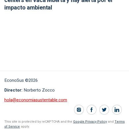
centers en Vaca Muerta y hay alerta por el
impacto ambiental
EconoSus ©2026
Director:
Norberto Zocco
hola@economiasustentable.com
This site is protected by reCAPTCHA and the
Google Privacy Policy
and
Terms
of Service
apply.