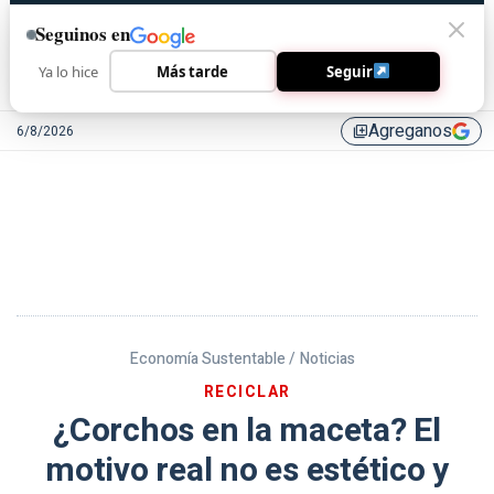
Seguinos en
Ya lo hice
Más tarde
Seguir
Agreganos
6/8/2026
library_add
Economía Sustentable /
Noticias
RECICLAR
¿Corchos en la maceta? El
motivo real no es estético y