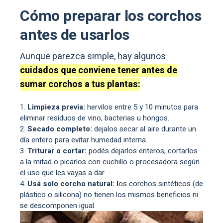
Cómo preparar los corchos
antes de usarlos
Aunque parezca simple, hay algunos
cuidados que conviene tener antes de
sumar corchos a tus plantas:
Limpieza previa:
hervilos entre 5 y 10 minutos para
eliminar residuos de vino, bacterias u hongos.
Secado completo:
dejalos secar al aire durante un
día entero para evitar humedad interna.
Triturar o cortar:
podés dejarlos enteros, cortarlos
a la mitad o picarlos con cuchillo o procesadora según
el uso que les vayas a dar.
Usá solo corcho natural: l
os corchos sintéticos (de
plástico o silicona) no tienen los mismos beneficios ni
se descomponen igual.