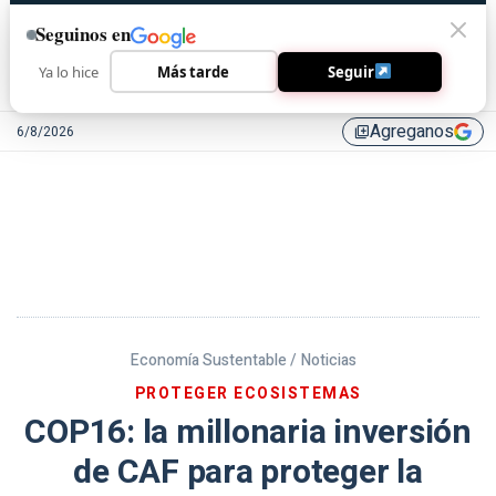
Seguinos en
Ya lo hice
Más tarde
Seguir
Agreganos
6/8/2026
library_add
Economía Sustentable /
Noticias
PROTEGER ECOSISTEMAS
COP16: la millonaria inversión
de CAF para proteger la