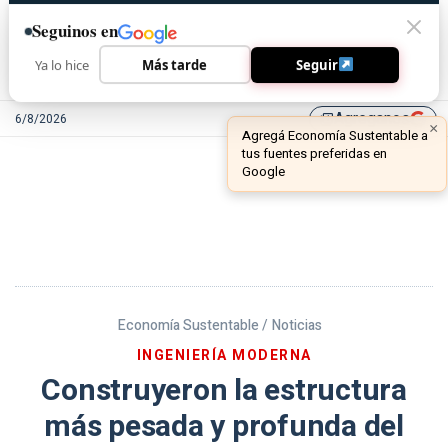
Seguinos en
Ya lo hice
Más tarde
Seguir
Agreganos
6/8/2026
library_add
Economía Sustentable /
Noticias
INGENIERÍA MODERNA
Construyeron la estructura
más pesada y profunda del