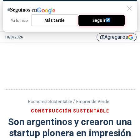
Seguinos en
Ya lo hice
Más tarde
Seguir
Agreganos
10/8/2026
library_add
Economía Sustentable /
Emprende Verde
CONSTRUCCIÓN SUSTENTABLE
Son argentinos y crearon una
startup pionera en impresión