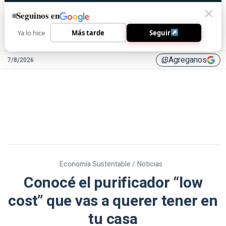
Seguinos en
Ya lo hice
Más tarde
Seguir
Agreganos
7/8/2026
library_add
Economía Sustentable /
Noticias
Conocé el purificador “low
cost” que vas a querer tener en
tu casa