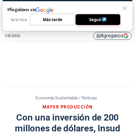
Seguinos en
Ya lo hice
Más tarde
Seguir
Agreganos
7/8/2026
library_add
Economía Sustentable /
Noticias
MAYOR PRODUCCIÓN
Con una inversión de 200
millones de dólares, Insud