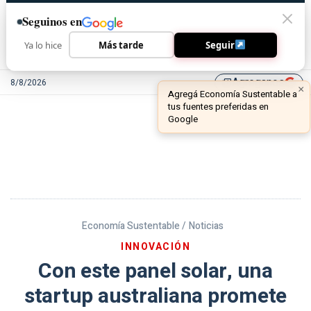
Seguinos en
Ya lo hice
Más tarde
Seguir
Agreganos
8/8/2026
library_add
Economía Sustentable /
Noticias
INNOVACIÓN
Con este panel solar, una
startup australiana promete