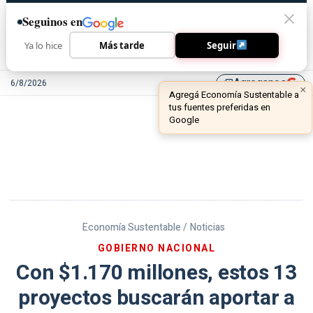
Seguinos en
Ya lo hice
Más tarde
Seguir
Agreganos
6/8/2026
library_add
Economía Sustentable /
Noticias
GOBIERNO NACIONAL
Con $1.170 millones, estos 13
proyectos buscarán aportar a