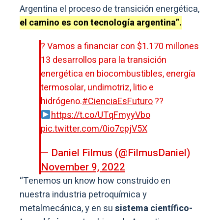
Argentina el proceso de transición energética,
el camino es con tecnología argentina”.
? Vamos a financiar con $1.170 millones
13 desarrollos para la transición
energética en biocombustibles, energía
termosolar, undimotriz, litio e
hidrógeno.
#CienciaEsFuturo
??
https://t.co/UTqFmyyVbo
pic.twitter.com/0io7cpjV5X
— Daniel Filmus (@FilmusDaniel)
November 9, 2022
“Tenemos un know how construido en
nuestra industria petroquímica y
metalmecánica, y en su
sistema científico-