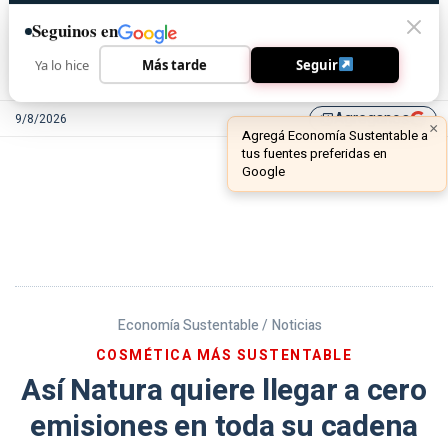
Seguinos en
Ya lo hice
Más tarde
Seguir
Agreganos
9/8/2026
library_add
Economía Sustentable /
Noticias
COSMÉTICA MÁS SUSTENTABLE
Así Natura quiere llegar a cero
emisiones en toda su cadena