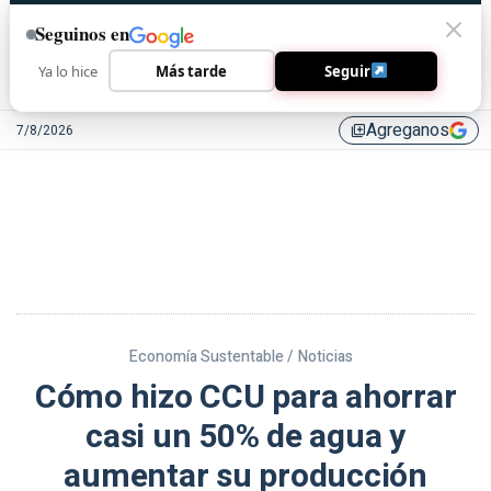
Seguinos en
Ya lo hice
Más tarde
Seguir
Agreganos
7/8/2026
library_add
Economía Sustentable /
Noticias
Cómo hizo CCU para ahorrar
casi un 50% de agua y
aumentar su producción