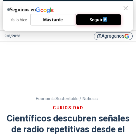
Seguinos en
Ya lo hice
Más tarde
Seguir
Agreganos
9/8/2026
library_add
Economía Sustentable /
Noticias
CURIOSIDAD
Científicos descubren señales
de radio repetitivas desde el