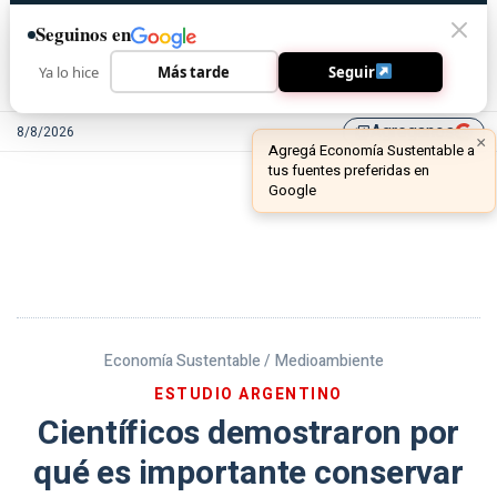
Seguinos en
Ya lo hice
Más tarde
Seguir
Agreganos
8/8/2026
library_add
Economía Sustentable /
Medioambiente
ESTUDIO ARGENTINO
Científicos demostraron por
qué es importante conservar