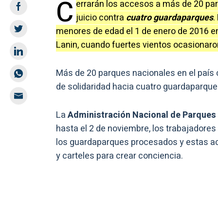
C
errarán los accesos a más de 20 parq
juicio contra
cuatro guardaparques
.
menores de edad el 1 de enero de 2016 e
Lanin, cuando fuertes vientos ocasionaron
Más de 20 parques nacionales en el país 
de solidaridad hacia cuatro guardaparques
La
Administración Nacional de Parques
hasta el 2 de noviembre, los trabajadores
los guardaparques procesados y estas acti
y carteles para crear conciencia.