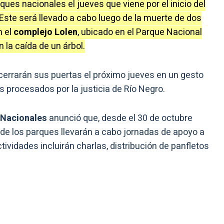
ues nacionales el jueves que viene por el inicio del
 Este será llevado a cabo luego de la muerte de dos
n el
complejo Lolen
, ubicado en el Parque Nacional
 la caída de un árbol.
cerrarán sus puertas el próximo jueves en un gesto
 procesados por la justicia de Río Negro.
 Nacionales
anunció que, desde el 30 de octubre
 de los parques llevarán a cabo jornadas de apoyo a
vidades incluirán charlas, distribución de panfletos