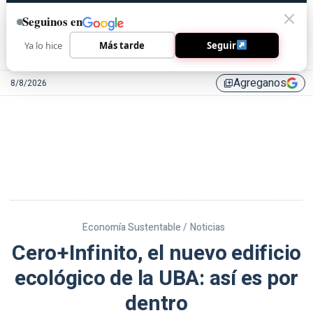
Seguinos en
Ya lo hice
Más tarde
Seguir
Agreganos
8/8/2026
library_add
Economía Sustentable /
Noticias
Cero+Infinito, el nuevo edificio
ecológico de la UBA: así es por
dentro