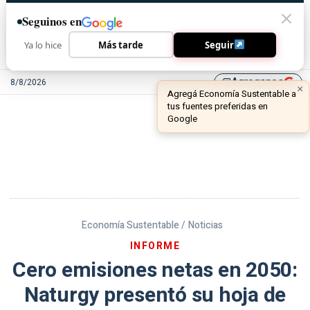
Seguinos en
Ya lo hice
Más tarde
Seguir
Agreganos
8/8/2026
library_add
Economía Sustentable /
Noticias
INFORME
Cero emisiones netas en 2050:
Naturgy presentó su hoja de