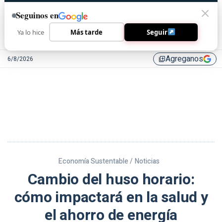
Seguinos en
Ya lo hice
Más tarde
Seguir
Agreganos
6/8/2026
library_add
Economía Sustentable /
Noticias
Cambio del huso horario:
cómo impactará en la salud y
el ahorro de energía