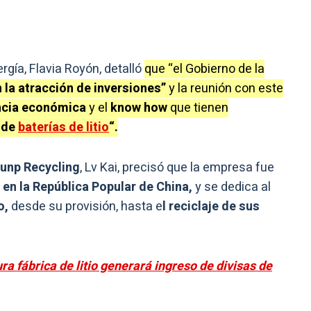
ergía, Flavia Royón, detalló
que “el Gobierno de la
n la atracción de inversiones”
y la reunión con este
ancia económica
y el
know how
que tienen
e de
baterías de litio
“.
unp Recycling
, Lv Kai, precisó que la empresa fue
en la República Popular de China,
y se dedica al
o,
desde su provisión, hasta e
l reciclaje de sus
ura fábrica de litio generará ingreso de divisas de