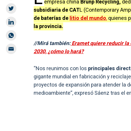
empresa china
Brunp Recycling,
dedi
subsidiaria de CAT
L (Contemporary Ampe
de baterías de
litio del mundo
,
quienes 
la provincia.
//Mirá también:
Eramet quiere reducir la
2030, ¿cómo lo hará?
“Nos reunimos con los
principales direc
gigante mundial en fabricación y reciclaje
proyectos de expansión para atender la 
medioambiente”, expresó Sáenz tras el e