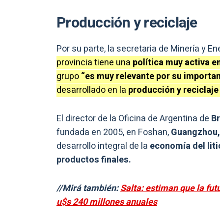
Producción y reciclaje
Por su parte, la secretaria de Minería y En
provincia tiene una
política muy activa e
grupo
“es muy relevante por su import
desarrollado en la
producción y reciclaj
El director de la Oficina de Argentina de
Br
fundada en 2005, en Foshan,
Guangzhou, 
desarrollo integral de la
economía del liti
productos finales.
//Mirá también:
Salta: estiman que la fut
u$s 240 millones anuales