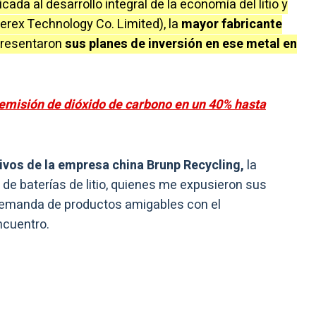
cada al desarrollo integral de la economía del litio y
rex Technology Co. Limited), la
mayor fabricante
presentaron
sus planes de inversión en ese metal en
 emisión de dióxido de carbono en un 40% hasta
tivos de la empresa china Brunp Recycling,
la
 de baterías de litio, quienes me expusieron sus
demanda de productos amigables con el
ncuentro.