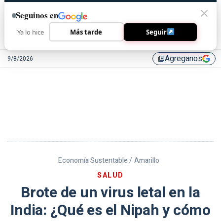
Seguinos en
Ya lo hice
Más tarde
Seguir
Agreganos
9/8/2026
library_add
Economía Sustentable /
Amarillo
SALUD
Brote de un virus letal en la
India: ¿Qué es el Nipah y cómo