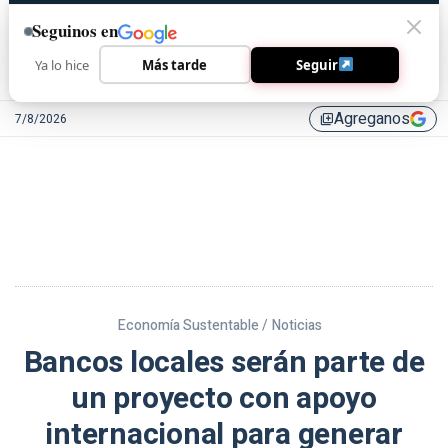
Seguinos en
Ya lo hice
Más tarde
Seguir
Agreganos
7/8/2026
library_add
Economía Sustentable /
Noticias
Bancos locales serán parte de
un proyecto con apoyo
internacional para generar