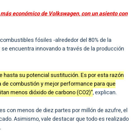
co más económico de Volkswagen, con un asiento con
combustibles fósiles -alrededor del 80% de la
 se encuentra innovando a través de la producción
e hasta su potencial sustitución. Es por esta razón
a de combustión y mejor performance para que
tan menos dióxido de carbono (CO2)”
, explican.
s con menos de diez partes por millón de azufre, el
cado. Asimismo, vale destacar que todo es realizado
.