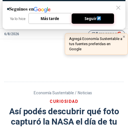
Seguinos en
Ya lo hice
Más tarde
Seguir
Agreganos
6/8/2026
library_add
Economía Sustentable /
Noticias
CURIOSIDAD
Así podés descubrir qué foto
capturó la NASA el día de tu