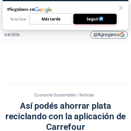
Seguinos en
Ya lo hice
Más tarde
Seguir
Agreganos
6/8/2026
library_add
Economía Sustentable /
Noticias
Así podés ahorrar plata
reciclando con la aplicación de
Carrefour