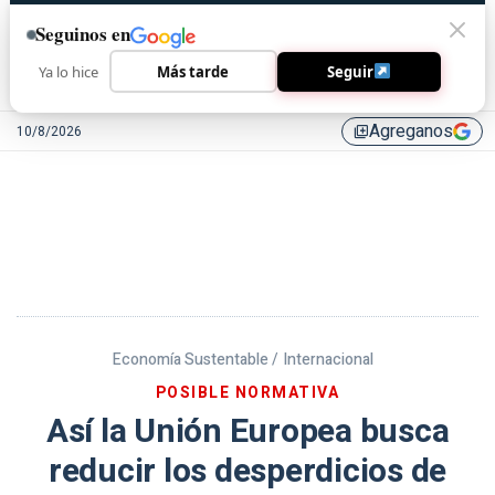
Seguinos en
Ya lo hice
Más tarde
Seguir
Agreganos
10/8/2026
library_add
Economía Sustentable /
Internacional
POSIBLE NORMATIVA
Así la Unión Europea busca
reducir los desperdicios de