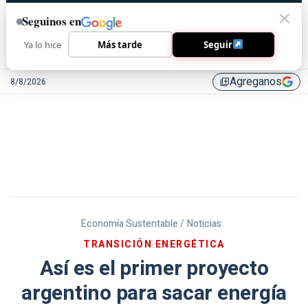
Seguinos en
Ya lo hice
Más tarde
Seguir
Agreganos
8/8/2026
library_add
Economía Sustentable /
Noticias
TRANSICIÓN ENERGÉTICA
Así es el primer proyecto
argentino para sacar energía