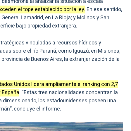
 desmorona al analizar la situación a escala
xceden el tope establecido por la ley.
En ese sentido,
General Lamadrid, en La Rioja; y Molinos y San
erficie bajo propiedad extranjera.
stratégicas vinculadas a recursos hídricos y
cadas sobre el río Paraná, como Iguazú, en Misiones;
 provincia de Buenos Aires, la extranjerización de la
tados Unidos lidera ampliamente el ranking con 2,7
 y España
. “Estas tres nacionalidades concentran la
ara dimensionarlo, los estadounidenses poseen una
mán”, concluye el informe.