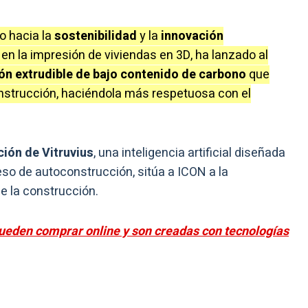
o hacia la
sostenibilidad
y la
innovación
 en la impresión de viviendas en 3D, ha lanzado al
n extrudible de bajo contenido de carbono
que
onstrucción, haciéndola más respetuosa con el
ión de Vitruvius
, una inteligencia artificial diseñada
ceso de autoconstrucción, sitúa a ICON a la
de la construcción.
pueden comprar online y son creadas con tecnologías