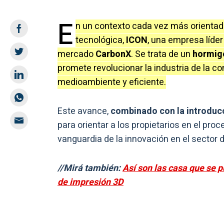
E
n un contexto cada vez más orientad
tecnológica,
ICON
, una empresa líder
mercado
CarbonX
. Se trata de un
hormigó
promete revolucionar la industria de la c
medioambiente y eficiente.
Este avance,
combinado con la introducc
para orientar a los propietarios en el pro
vanguardia de la innovación en el sector 
//Mirá también:
Así son las casa que se 
de impresión 3D