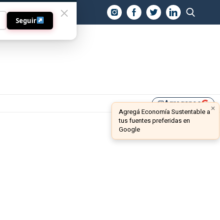
O
Seguir
Agreganos
library_add
×
Agregá Economía Sustentable a
tus fuentes preferidas en
Google