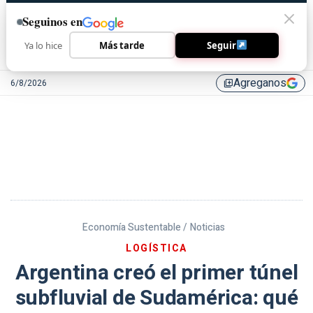
Seguinos en
Ya lo hice
Más tarde
Seguir
Agreganos
6/8/2026
library_add
Economía Sustentable /
Noticias
LOGÍSTICA
Argentina creó el primer túnel
subfluvial de Sudamérica: qué