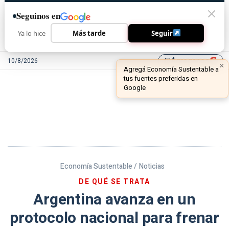
Seguinos en
Ya lo hice
Más tarde
Seguir
Agreganos
10/8/2026
library_add
Economía Sustentable /
Noticias
DE QUÉ SE TRATA
Argentina avanza en un
protocolo nacional para frenar