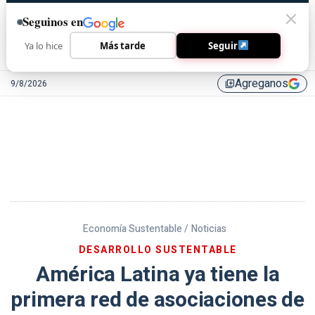
Seguinos en
Ya lo hice
Más tarde
Seguir
Agreganos
9/8/2026
library_add
Economía Sustentable /
Noticias
DESARROLLO SUSTENTABLE
América Latina ya tiene la
primera red de asociaciones de