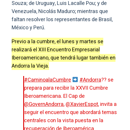
Souza; de Uruguay, Luis Lacalle Pou; y de
Venezuela, Nicolás Maduro; mientras que
faltan resolver los representantes de Brasil,
México y Perú.
Previo a la cumbre, el lunes y martes se
realizará el XIII Encuentro Empresarial
Iberoamericano, que tendrá lugar también en
Andorra la Vieja.
#CaminoalaCumbre
#Andorra
?? se
prepara para recibir la XXVII Cumbre
Iberoamericana. El Cap de
@GovernAndorra
,
@XavierEspot
, invita a
seguir el encuentro que abordará temas
centrales con la vista puesta en la
recuperación de Iberoamérica