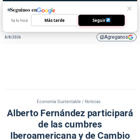
Seguinos en
Ya lo hice
Más tarde
Seguir
Agreganos
8/8/2026
library_add
Economía Sustentable /
Noticias
Alberto Fernández participará
de las cumbres
Iberoamericana y de Cambio