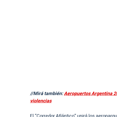
//Mirá también:
Aeropuertos Argentina 20
violencias
El “Corredor Atlántico” unirá los aeroparq