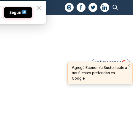
O
Seguir
Agreganos
library_add
×
Agregá Economía Sustentable a
tus fuentes preferidas en
Google