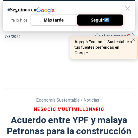
Seguinos en
Ya lo hice
Más tarde
Seguir
Agreganos
7/8/2026
library_add
Economía Sustentable /
Noticias
NEGOCIO MULTIMILLONARIO
Acuerdo entre YPF y malaya
Petronas para la construcción