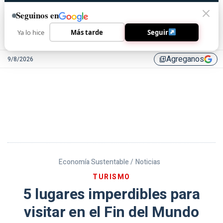
Seguinos en
Ya lo hice
Más tarde
Seguir
Agreganos
9/8/2026
library_add
Economía Sustentable /
Noticias
TURISMO
5 lugares imperdibles para
visitar en el Fin del Mundo