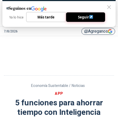
Seguinos en
Ya lo hice
Más tarde
Seguir
Agreganos
7/8/2026
library_add
Economía Sustentable /
Noticias
APP
5 funciones para ahorrar
tiempo con Inteligencia