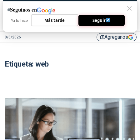
Seguinos en
Ya lo hice
Más tarde
Seguir
Agreganos
8/8/2026
library_add
Etiqueta:
web