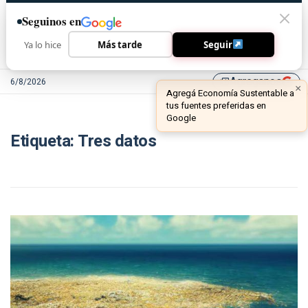
Seguinos en
Ya lo hice
Más tarde
Seguir
Agreganos
6/8/2026
library_add
×
Agregá Economía Sustentable a
tus fuentes preferidas en
Google
Etiqueta:
Tres datos