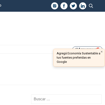
O
Agreganos
library_add
×
Agregá Economía Sustentable a
tus fuentes preferidas en
Google