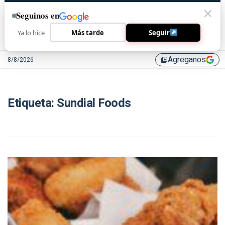
Seguinos en
Ya lo hice
Más tarde
Seguir
Agreganos
8/8/2026
library_add
Etiqueta:
Sundial Foods