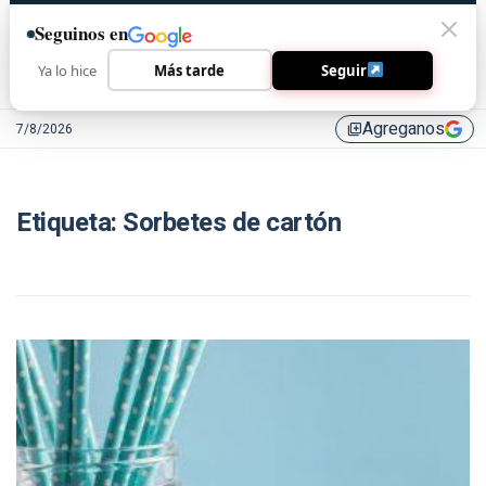
Seguinos en
Ya lo hice
Más tarde
Seguir
Agreganos
7/8/2026
library_add
Etiqueta:
Sorbetes de cartón