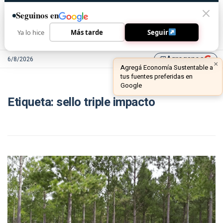
Seguinos en
Ya lo hice
Más tarde
Seguir
Agreganos
6/8/2026
library_add
×
Agregá Economía Sustentable a
tus fuentes preferidas en
Google
Etiqueta:
sello triple impacto