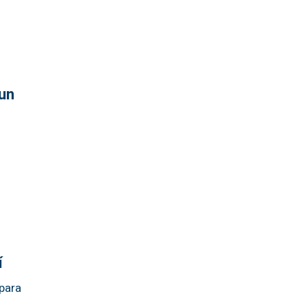
 un
í
 para