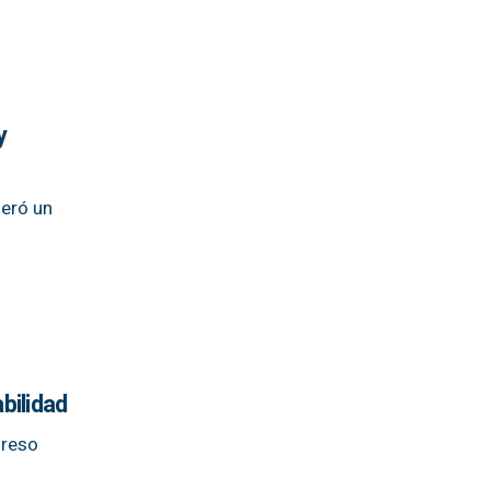
y
eró un
bilidad
greso