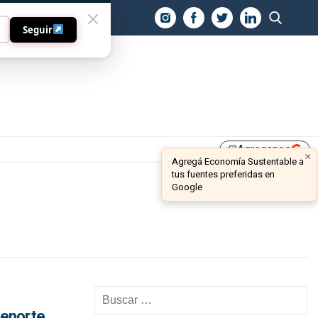
O
Seguir
Agreganos
library_add
×
Agregá Economía Sustentable a
tus fuentes preferidas en
Google
Reporte