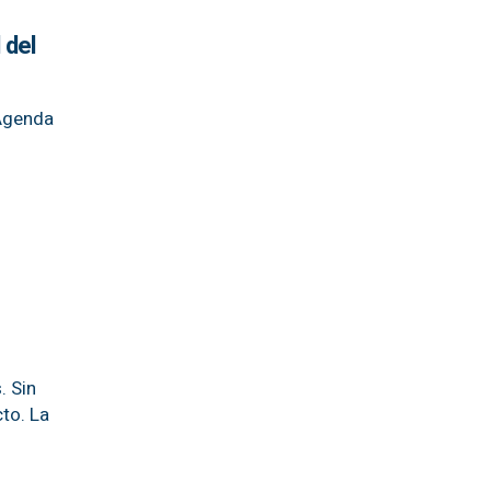
 del
 Agenda
. Sin
to. La