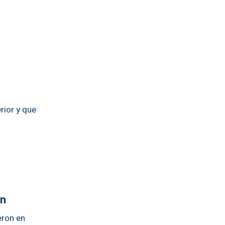
rior y que
ón
eron en