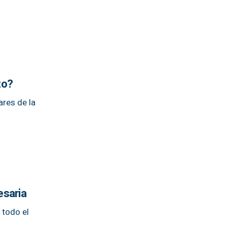
zo?
ares de la
esaria
 todo el