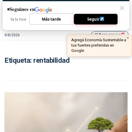
Seguinos en
Ya lo hice
Más tarde
Seguir
Agreganos
9/8/2026
library_add
×
Agregá Economía Sustentable a
tus fuentes preferidas en
Google
Etiqueta:
rentabilidad