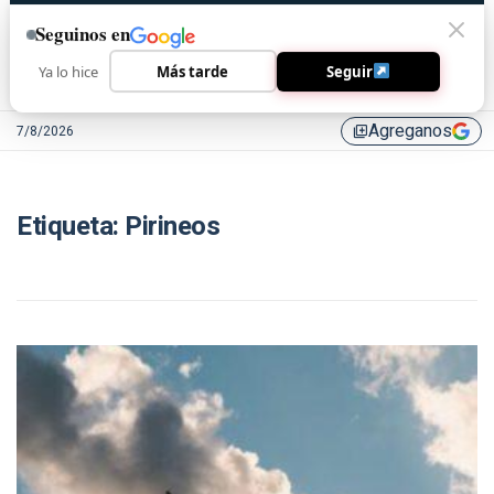
Seguinos en
Ya lo hice
Más tarde
Seguir
Agreganos
7/8/2026
library_add
Etiqueta:
Pirineos