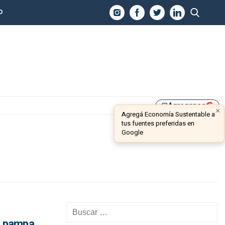
O
Agreganos
library_add
×
Agregá Economía Sustentable a
tus fuentes preferidas en
Google
la pampa