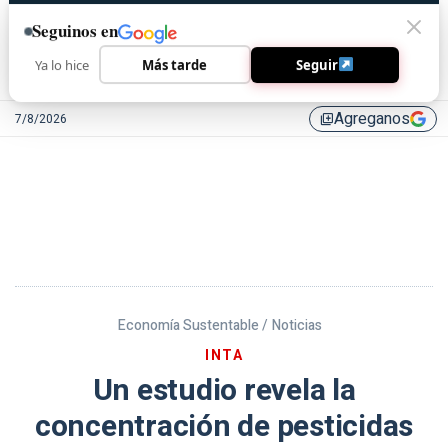
Seguinos en
Ya lo hice
Más tarde
Seguir
Agreganos
7/8/2026
library_add
Economía Sustentable /
Noticias
INTA
Un estudio revela la
concentración de pesticidas