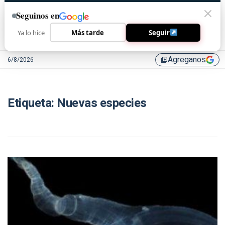
Seguinos en
Ya lo hice
Más tarde
Seguir
Agreganos
6/8/2026
library_add
Etiqueta:
Nuevas especies