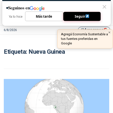
Seguinos en
Ya lo hice
Más tarde
Seguir
Agreganos
6/8/2026
library_add
×
Agregá Economía Sustentable a
tus fuentes preferidas en
Google
Etiqueta:
Nueva Guinea