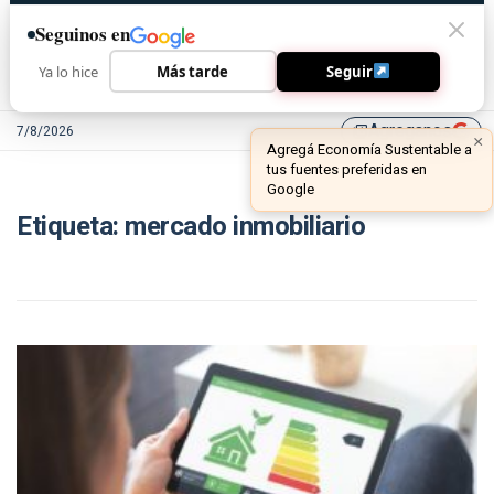
Seguinos en
Ya lo hice
Más tarde
Seguir
Agreganos
7/8/2026
library_add
×
Agregá Economía Sustentable a
tus fuentes preferidas en
Google
Etiqueta:
mercado inmobiliario