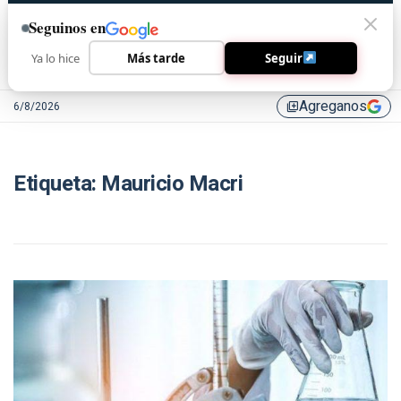
Seguinos en
Ya lo hice
Más tarde
Seguir
Agreganos
6/8/2026
library_add
Etiqueta:
Mauricio Macri